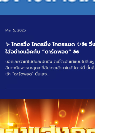
Mar 5, 2025
✨ โคตรวิ่ง โคตรซิ่ง โคตรแซด ✨🏍️ วิ่ง
ใส่อย่างแอ็คกับ “ดาร์ดพอด” 🏍️
บอกเลยว่าเท่ไม่บันยะบันยัง ตะบี้ตะบันเท่แบบไม่ลืมหู
ลืมตากับพาหนะสุดเท่ที่อัปเดตเข้ามาในสัปดาห์นี้ นั่นก็คือ
เจ้า “ดาร์ดพอด” นั่นเอง...