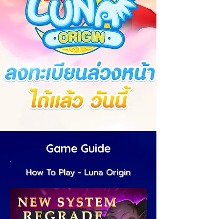
Game Guide
How To Play - Luna Origin