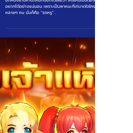
✨ อยากซิ่งไปกับพี่ ✨🏎️
มาขี่ “รถหรู” กันเถอะ!! 🏎️
อีกหนึ่งยานหานะใหม่ที่บอกได้เลยว่า ใครเห็นเป็นต้อง
อยากได้อย่างแน่นอน เพราะเป็นพาหนะที่เท่บาดใจใคร
หลายๆ คน นั่นก็คือ “รถหรู”...