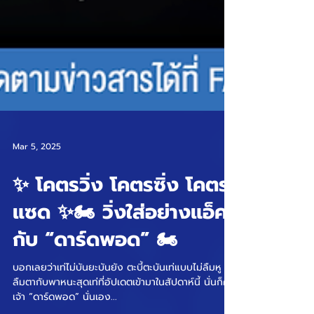
Mar 5, 2025
✨ โคตรวิ่ง โคตรซิ่ง โคตร
แซด ✨🏍️ วิ่งใส่อย่างแอ็ค
กับ “ดาร์ดพอด” 🏍️
บอกเลยว่าเท่ไม่บันยะบันยัง ตะบี้ตะบันเท่แบบไม่ลืมหู