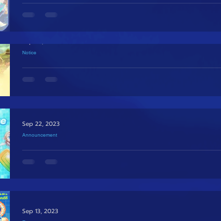
ระบบ ARPG หรือระบบ Auto สุดชิว ใน L
ระบบ ARPG หรือระบบ Auto สุดชิล~~ Luna Origin ได้มีการพัฒนารู
บังคับแบบ ARPG ซึ่งเป็นระบบที่ทำให้ผู้เล่นสะด...
Sep 22, 2023
Notice
LUNA ORIGIN เปิดให้บริการอย่างเป็นทางก
[iOS / Android]
Luna Origin เป็นเกมแนว MMORPG ด้วยภาพสุดแบ๊ว มีการเปิดลงทะเบี
ไป และจะเปิดให้บริการเต็มรูปแบบในวันที่ 11...
Sep 22, 2023
Announcement
“ULTIMATE GAME” เปิดตัวเกมมือถือ...สุดค
: Fun & Let’s Play “LUNA ORIGIN”
“ULTIMATE GAME” เปิดตัวเกมมือถือ...สุดคิวท์!ในงาน Pool Party 
เกมเราก็สายแบ๊วซะด้วยทีนี้เกมเมอร์ก็ว้าวุ่น...
Sep 13, 2023