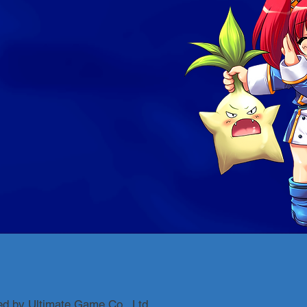
ed by Ultimate Game Co., Ltd.