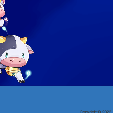
Copyright© 2023 