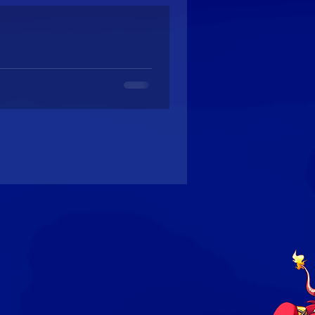
็นสัญญา LUNA
มือถือ เตรียมเปิดให้บริการในไทย