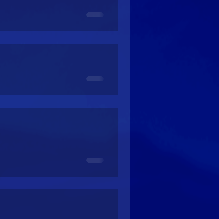
UNA ORIGIN
ปแบบการเล่นใหม่ ที่มาในรูปแบบการ
าร 11 ตุลาคม 2023
ยนล่วงหน้าแล้วตั้งแต่วันนี้เป็นต้น
ิวท์!ในงาน Pool Party
: Fun & Let’s Play “LUNA ORIGIN”