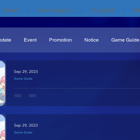
News
Game guide
Support
เต
pdate
Event
Promotion
Notice
Game Guide
Sep 29, 2023
Game Guide
แนะนำ 9 อาชีพ ในเกม Luna Origin เปิดโ
ในฉบับมือถือ
อาชีพ ใน Luna Origin นั้นในช่วงแรกของการเปิดเกมจะแบ่งออกเป็น 3 เ
เอลฟ์ ในช่วงเเรกผู้เล่นสามารถเลือกเล่นอาชีพ...
Sep 29, 2023
Game Guide