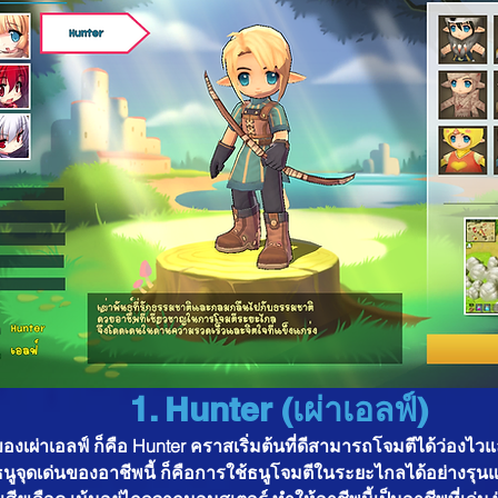
1. Hunter (เผ่าเอลฟ์)
งเผ่าเอลฟ์ ก็คือ Hunter คราสเริ่มต้นที่ดีสามารถโจมตีได้ว่องไ
ูจุดเด่นของอาชีพนี้ ก็คือการใช้ธนูโจมตีในระยะไกลได้อย่างรุนแร