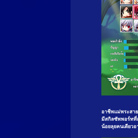
อาชีพแม่พระสาย
มีสกิลซัพพอร์ทที
น้อยลุยคนเดียวอา