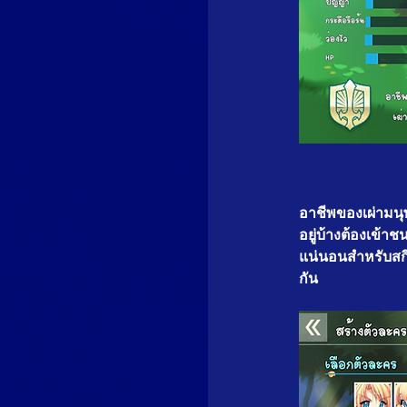
อาชีพของเผ่ามนุษ
อยู่บ้างต้องเข้า
แน่นอนสำหรับสกิล
กัน