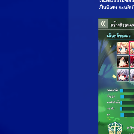
โจมตีเเบบไม่ชอบเ
เป็นพิเศษ จะหยิบไ