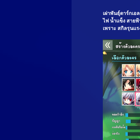
เผ่าพันธุ์ดาร์กเอ
ไฟ น้ำเเข็ง สายฟ้
เพราะ สกิลรุนเเ