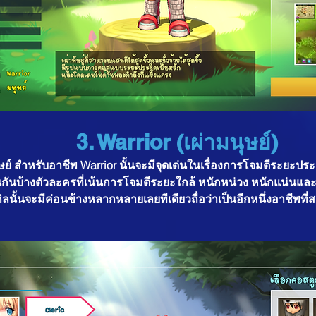
3. Warrior (เผ่ามนุษย์)
ย์ สำหรับอาชีพ Warrior นั้นจะมีจุดเด่นในเรื่องการโจมตีระยะปร
ชนกันบ้างตัวละครที่เน้นการโจมตีระยะใกล้ หนักหน่วง หนักแน่นและร
นั้นจะมีค่อนข้างหลากหลายเลยทีเดียวถื่อว่าเป็นอีกหนึ่งอาชีพที