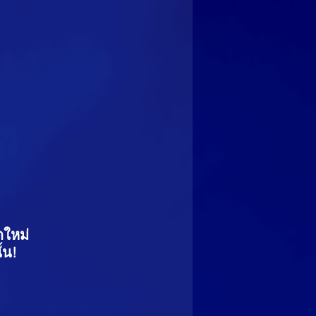
ดใหม่ 
้น!