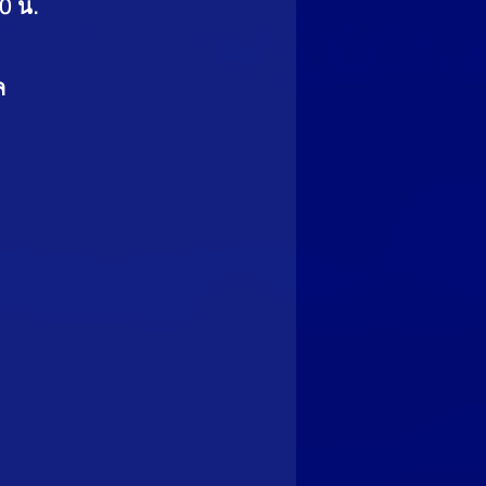
00 น.
ล