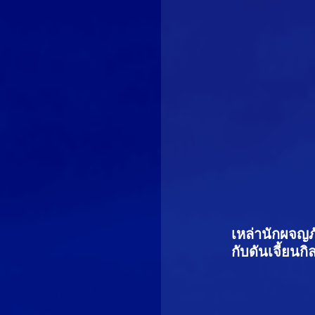
เหล่านักผจญภ
กับดันเจี้ยนก