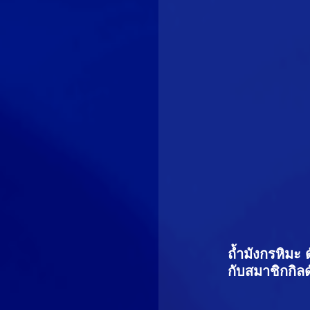
ถ้ำมังกรหิมะ
กับสมาชิกกิล