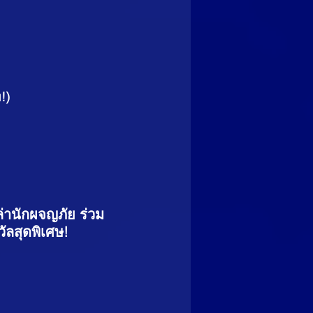
!)
ล่านักผจญภัย ร่วม
ัลสุดพิเศษ!