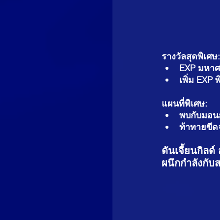
รางวัลสุดพิเศษ:
EXP มหาศาล
เพิ่ม EXP พ
แผนที่พิเศษ:
พบกับมอนส
ท้าทายขีดจ
ดันเจี้ยนกิล
ผนึกกำลังกับ