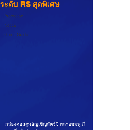
ระดับ RS สุดพิเศษ
Event
Promotion
Notice
Game Guide
กล่องคอสตูมอัญเชิญสัตว์ขี่ พลายชมพู มี