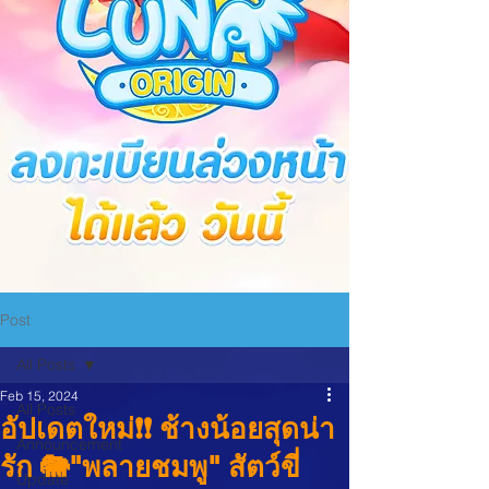
Post
All Posts
Feb 15, 2024
All Posts
อัปเดตใหม่❗❗ ช้างน้อยสุดน่า
Announcement
รัก 🐘"พลายชมพู" สัตว์ขี่
Update