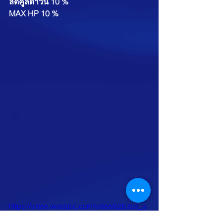
ลดคูลดาวน์ 10 %
MAX HP 10 %
https://video.wixstatic.com/video/62b3cd_a
a840262bcf54870b037364c30a45a41/1080