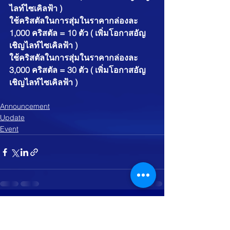
ไลท์ไซเคิลฟ้า )
ใช้คริสตัลในการสุ่มในราคากล่องละ 
1,000 คริสตัล = 10 ตัว ( เพิ่มโอกาสอัญ
เชิญไลท์ไซเคิลฟ้า )
ใช้คริสตัลในการสุ่มในราคากล่องละ 
3,000 คริสตัล = 30 ตัว ( เพิ่มโอกาสอัญ
เชิญไลท์ไซเคิลฟ้า )
Announcement
Update
Event
See All
Recent Posts