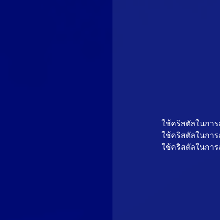
ใช้คริสตัลในการส
ใช้คริสตัลในการส
ใช้คริสตัลในการส