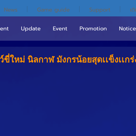
News
Game guide
Support
เต
ent
Update
Event
Promotion
Notice
์ขี่ใหม่ นิลกาฬ มังกรน้อยสุดเเข็งเเกร่