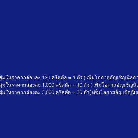
ุ่มในราคากล่องละ 120 คริสตัล = 1 ตัว ( เพิ่มโอกาสอัญเชิญนิลกา
ุ่มในราคากล่องละ 1,000 คริสตัล = 10 ตัว ( เพิ่มโอกาสอัญเชิญนิ
ุ่มในราคากล่องละ 3,000 คริสตัล = 30 ตัว( เพิ่มโอกาสอัญเชิญนิ