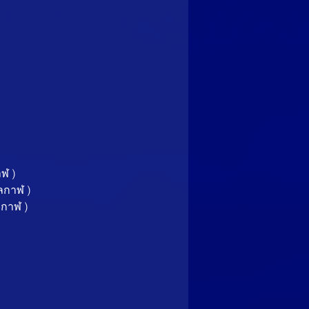
ฬ )
ลกาฬ )
ลกาฬ )