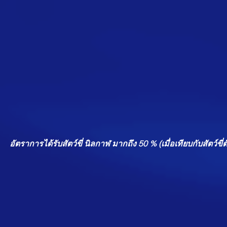
อัตราการได้รับสัตว์ขี่ นิลกาฬ มากถึง 50 % (เมื่อเทียบกับสัตว์ขี่ตั