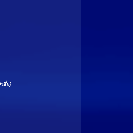
วอื่น)