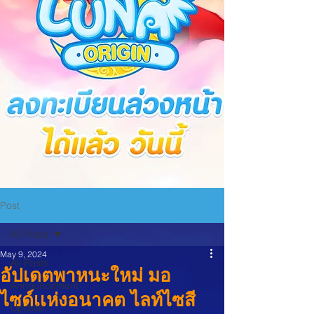
Post
All Posts
May 9, 2024
All Posts
อัปเดตพาหนะใหม่ มอ
Announcement
ไซด์เเห่งอนาคต ไลท์ไซสี
Update