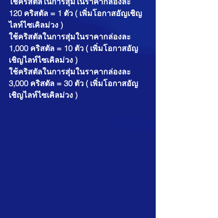
ใช้คริสตัลในการสุ่มในราคากล่องละ 
120 คริสตัล = 1 ตัว ( เพิ่มโอกาสอัญเชิญ
ไลท์ไซเคิลม่วง )
ใช้คริสตัลในการสุ่มในราคากล่องละ 
1,000 คริสตัล = 10 ตัว ( เพิ่มโอกาสอัญ
เชิญไลท์ไซเคิลม่วง )
ใช้คริสตัลในการสุ่มในราคากล่องละ 
3,000 คริสตัล = 30 ตัว ( เพิ่มโอกาสอัญ
เชิญไลท์ไซเคิลม่วง )