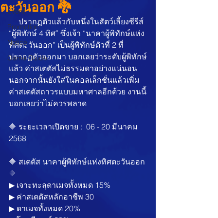
ตะวันออก 🐉
Event
 ปรากฏตัวแล้วกับหนึ่งในสัตว์เลี้ยงซีรีส์ 
Promotion
“ผู้พิทักษ์ 4 ทิศ” ซึ่งเจ้า “นาคาผู้พิทักษ์แห่ง
Notice
ทิศตะวันออก” เป็นผู้พิทักษ์ตัวที่ 2 ที่
ปรากฏตัวออกมา บอกเลยว่าระดับผู้พิทักษ์
Game Guide
แล้ว ค่าสเตตัสไม่ธรรมดาอย่างแน่นอน 
นอกจากนั้นยังใส่ในคอลเล็กชั่นแล้วเพิ่ม
ค่าสเตตัสถาวรแบบมหาศาลอีกด้วย งานนี้
บอกเลยว่าไม่ควรพลาด
🔶 ระยะเวลาเปิดขาย :  06 - 20 มีนาคม 
2568
🔶 สเตตัส นาคาผู้พิทักษ์แห่งทิศตะวันออก 
🔶
▶︎ เจาะทะลุดาเมจทั้งหมด 15%
▶︎ ค่าสเตตัสหลักอาชีพ 30
▶︎ ดาเมจทั้งหมด 20%