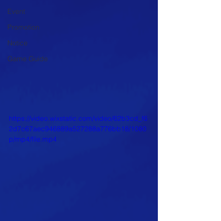
Event
Promotion
Notice
Game Guide
https://video.wixstatic.com/video/62b3cd_f6
2d7c67aec946889a527288a776bb18/1080
p/mp4/file.mp4