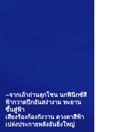
~จากเถ้าถ่านลุกโชน นกฟินิกซ์สี
ฟ้ากวาดปีกอันสง่างาม ทะยาน
ขึ้นสู่ฟ้า
เสียงร้องก้องกังวาน ดวงตาสีฟ้า
เปล่งประกายพลังอันยิ่งใหญ่