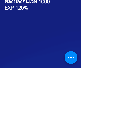
พลังป้องกันเวท 1000
EXP 120%
https://video.wixstatic.com/video/62b3cd_8
021556b4b674d6882a1085a8a6c19e2/108
0p/mp4/file.mp4