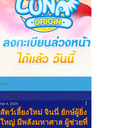
Post
All Posts
Apr 4, 2024
All Posts
สัตว์เลี้ยงใหม่ จินนี่ ยักษ์ผู้ยิ่ง
Announcement
ใหญ่ มีพลังมหาศาล ผู้ช่วยที่
Update