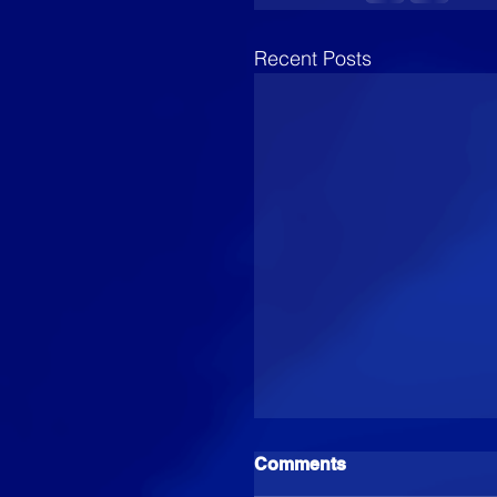
Recent Posts
Comments