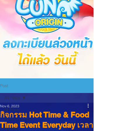
Post
All Posts
Nov 6, 2023
All Posts
กิจกรรม Hot Time & Food
Announcement
Time Event Everyday เวลา
Update