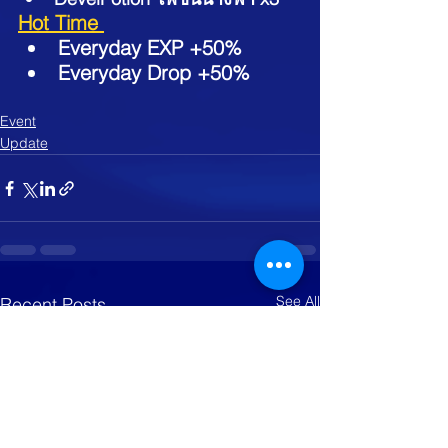
Hot Time 
Everyday EXP +50%
Everyday Drop +50%
Event
Update
See All
Recent Posts