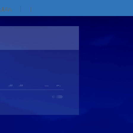
ิมโค้ด
|
ือถือ...สุดคิวท์!
et’s Play
น Pool Party : Fun & Let’s
์ก็ว้าวุ่น...