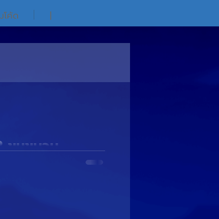
ิมโค้ด
|
3 ขนขบวน
วนความเเบ๊วมาจัดเต็มในงาน
ากมายที่งาน...