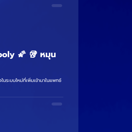
 🥡 หมุน