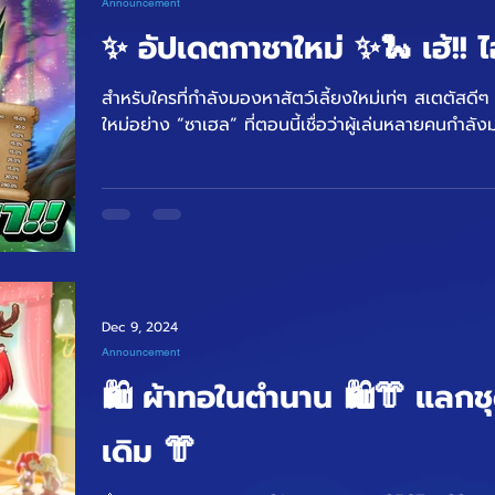
Announcement
✨ อัปเดตกาชาใหม่ ✨🐍 เฮ้!! ไ
สำหรับใครที่กำลังมองหาสัตว์เลี้ยงใหม่เท่ๆ สเตตัสดีๆ
ใหม่อย่าง “ซาเฮล” ที่ตอนนี้เชื่อว่าผู้เล่นหลายคนกำลัง
Dec 9, 2024
Announcement
🛍️ ผ้าทอในตำนาน 🛍️👘 แลกชุ
เดิม 👘