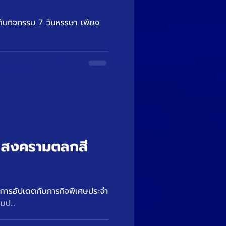
 สงครามตลกสี
มป...