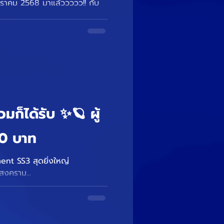
แล้ววววว!! กับ
ก็ได้รับ ✨🪐 ผู้
00 บาท
ament SS3 สุดยิ่งใหญ่
สงคราม...