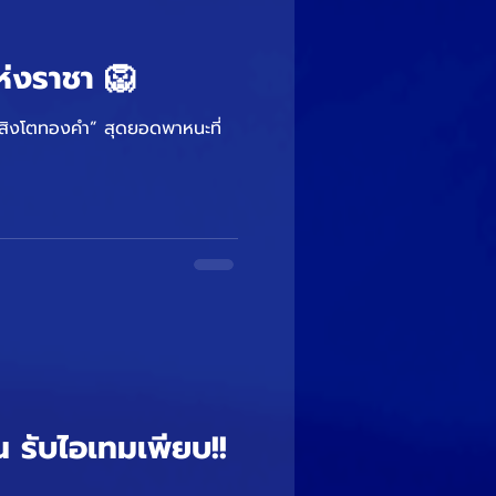
่งราชา 🦁
บ “สิงโตทองคำ” สุดยอดพาหนะที่
 รับไอเทมเพียบ!!