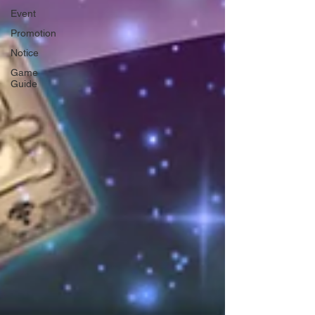
Event
Promotion
Notice
Game
Guide