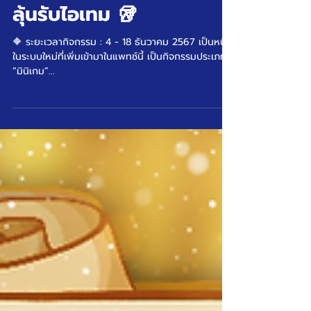
🌠 Luna Moon Dice
Monopoly 🌠 🥡 หมุนเต๋า
ลุ้นรับไอเทม 🥡
🔶 ระยะเวลากิจกรรม : 4 - 18 ธันวาคม 2567 เป็นหนึ่ง
ในระบบใหม่ที่เพิ่มเข้ามาในแพทช์นี้ เป็นกิจกรรมประเภท
“มินิเกม”...