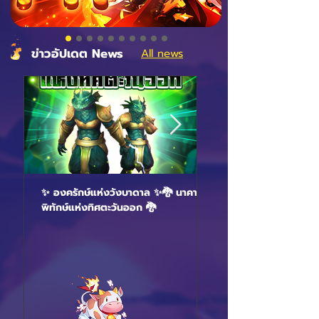
ข่าวอัปเดต News
All news
✨ องครักษ์แห่งวังบาดาล ✨🐉 นาคาผู้
✨ โคตรวิ่ง โคตรซิ่ง โค
พิทักษ์แห่งทิศตะวันออก 🐉
ใส่อย่างแอ็คกับ “ดาร์ด