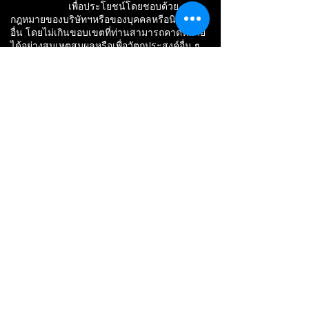
เพื่อประโยชน์โดยชอบด้วย
กฎหมายของบริษัทฯหรือของบุคคลหรือนิติบุคคล
อื่น โดยไม่เกินขอบเขตที่ท่านสามารถคาดหมาย
ได้อย่างสมเหตุสมผลหรือเพื่อวัตถุประสงค์อื่น ๆ
ตามที่กฎหมายอนุญาตให้ทำได้ เช่น
(1) การบันทึกเสียง การบันทึก
ภาพนิ่ง การบันทึกภาพเคลื่อนไหว CCTV
(2) การจัดทำรายงานการประชุม
ถ่ายทอดภาพและเสียงสำหรับการประชุม การ
บันทึกภาพนิ่งและภาพเคลื่อนไหวการประชุมเพื่อ
ใช้เป็นหลักฐานของการประชุม การ
ประชาสัมพันธ์ทางสื่อสิ่งพิมพ์และสื่อ
อิเล็กทรอนิกส์
(3) การสำรวจความคิดเห็น การ
เข้าร่วมกิจกรรมภายในองค์กร การประกาศผล
การรับ-ส่งพัสดุ การวิเคราะห์ วิจัย ทำสถิติ
(4) การบริหารความเสี่ยง การ
กำกับตรวจสอบ การจัดการข้อร้องเรียน การ
บริหารจัดการภายในองค์กรและกลุ่มธุรกิจ
ทางการเงิน การป้องกัน รับมือ ลดความเสี่ยงที่
อาจเกิดการกระทำการทุจริต
(5) ภัยคุกคามทางไซเบอร์ การ
ทำผิดกฎหมายต่างๆ การตรวจสอบข้อมูลการใช้
อุปกรณ์อิเล็กทรอนิกส์เพื่อเพิ่มประสิทธิภาพใน