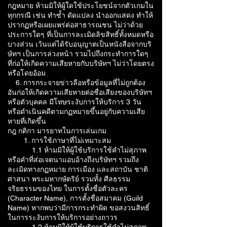
กฎหมาย ห้ามมิให้ผู้ใดใช้ประโยชน์จากตัวเกมใน
ทุกกรณี เช่น ทำซ้ำ ดัดแปลง นำออกแสดง ทำให้
ปรากฏหรือเผยแพร่ต่อสาธารณชน ไม่ว่าด้วย
ประการใดๆ ที่เป็นการละเมิดลิขสิทธิ์ทั้งหมดหรือ
บางส่วน เว้นแต่ได้รับอนุญาตเป็นหนังสือจากบริ
ษัทฯ เป็นการล่วงหน้า รวมไปถึงกระทำการใดๆ
ที่ก่อให้เกิดความเสียหายกับบริษัทฯ ไม่ว่าโดยตรง
หรือโดยอ้อม
6. การกระจายข่าวลือหรือข้อมูลที่ไม่ถูกต้อง
อันก่อให้เกิดความเสียหายต่อชื่อเสียงของบริษัทฯ
หรือตัวบุคคล มีโทษระงับการให้บริการ 3 วัน
หรือดำเนินคดีตามกฏหมายขึ้นอยู่กับความเสีย
หายที่เกิดขึ้น
กฎ กติกา มารยาทในการเล่นเกม
1. การใช้ภาษาที่ไม่เหมาะสม
1.1 ห้ามมิให้ผู้ใช้บริการใช้คำไม่สุภาพ
หรือคำที่ส่อเจตนาแอบอ้างถึงบริษัทฯ รวมถึง
ละเมิดทางกฏหมาย การเมือง และสถาบัน ชาติ
ศาสนา พระมหากษัตริย์ รวมทั้ง ศีลธรรม
จริยธรรมของไทย ในการตั้งชื่อตัวละคร
(Character Name), การตั้งชื่อสมาคม (Guild
Name) หากพบว่ามีการกระทำผิด ขอสงวนสิทธิ์
ในการระงับการให้บริการอย่างถาวร