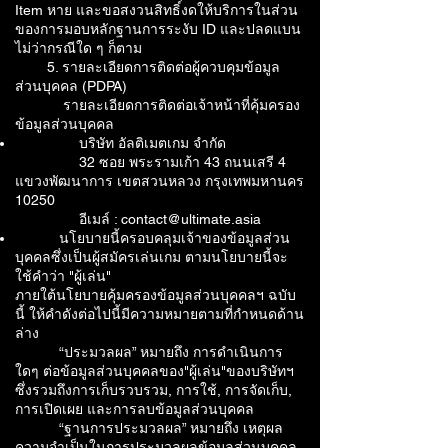
Item หาย และขอสงวนสิทธิ์งดให้บริการในส่วน
ของการมอบหลักฐานการระงับ ID และปลดแบน
ไม่ว่ากรณีใด ๆ ก็ตาม
5. รายละเอียดการติดต่อผู้ควบคุมข้อมูล
ส่วนบุคคล (PDPA)
รายละเอียดการติดต่อเจ้าหน้าที่คุ้มครอง
ข้อมูลส่วนบุคคล
บริษัท อัลติเมตเกม จำกัด
32 ซอย พระรามเก้า 43 ถนนเสรี 4
แขวงพัฒนาการ เขตสวนหลวง กรุงเทพมหานคร
10250
อีเมล์ : contact@ultimate.asia
นโยบายนี้ครอบคลุมเจ้าของข้อมูลส่วน
บุคคลซึ่งเป็นผู้สมัครเล่นเกม ตามนโยบายนี้จะ
ใช้คำว่า "ผู้เล่น"
ภายใต้นโยบายคุ้มครองข้อมูลส่วนบุคคลฯ ฉบับ
นี้ ให้คำดังต่อไปนี้มีความหมายตามที่กำหนดด้าน
ล่าง
“ประมวลผล” หมายถึง การดำเนินการ
ใดๆ ต่อข้อมูลส่วนบุคคลของ"ผู้เล่น"ของบริษัทฯ
ซึ่งรวมถึงการเก็บรวบรวม, การใช้, การจัดเก็บ,
การเปิดเผย และการลบข้อมูลส่วนบุคคล
“ฐานการประมวลผล” หมายถึง เหตุผล
ความจำเป็นในการประมวลผลข้อมูลส่วนบุคคล