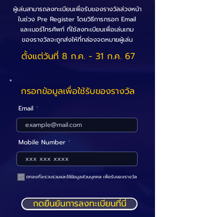
ผู้เล่นสามารถลงทะเบียนเพื่อรับของรางวัลล่วงหน้า
ในช่วง Pre Register โดยวิธีการกรอก Email
และเบอร์โทรศัพท์ ที่ใช้ลงทะเบียนเพื่อเล่นเกม
ของรางวัลจะถูกส่งให้ที่กล่องจดหมายผู้เล่น
ตั้งแต่วันที่ 8 ก.ค. - 31 ก.ค
. 67
กรอกข้อมูลเพื่อใช้รับของรางวัล
Email
Mobile Number
ตกลงที่จะรวบรวมและใช้ข้อมูลส่วนบุคคล เพื่อรับของรางวัล
กดยืนยันการลงทะเบียนที่นี่