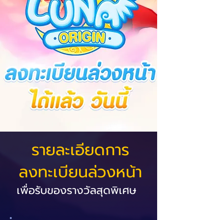
รายละเอียดการ
ลงทะเบียนล่วงหน้า
เพื่อรับของรางวัลสุดพิเศษ