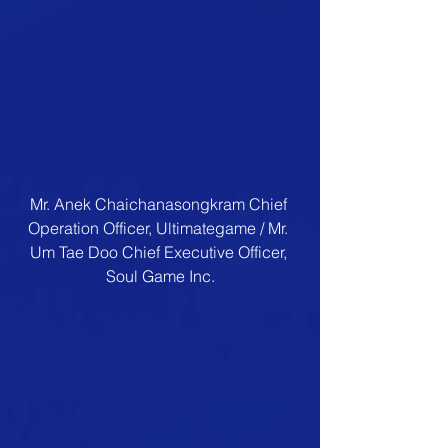
Mr. Anek Chaichanasongkram Chief 
Operation Officer, Ultimategame / Mr. 
Um Tae Doo Chief Executive Officer, 
Soul Game Inc.