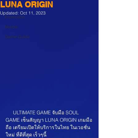
LUNA ORIGIN
Event
Updated:
Oct 11, 2023
Promotion
Notice
Game Guide
      ULTIMATE GAME จับมือ SOUL 
GAME เซ็นสัญญา LUNA ORIGIN เกมมือ
ถือ เตรียมเปิดให้บริการในไทย ในเวอชั่น
ใหม่ ที่ดีที่สุด เร็วๆนี้