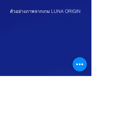
ตัวอย่างภาพจากเกม LUNA ORIGIN 