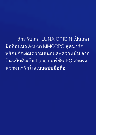
	สำหรับเกม LUNA ORIGIN เป็นเกม
มือถือแนว Action MMORPG สุดน่ารัก 
พร้อมจัดเต็มความสนุกเเละความมัน จาก
ต้นฉบับตัวเต็ม Luna เวอร์ชั่น PC ส่งตรง
ความน่ารักในเเบบฉบับมือถือ