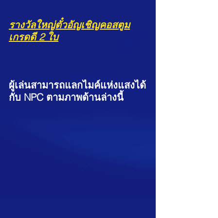
รางวัลใหญ่ตั๋วอัญเชิญคอสตูม
เกรดดี 2 ใบ
ผู้เล่นสามารถแลกไมค์แห่งแสงได้
กับ NPC ตามภาพด้านล่างนี้