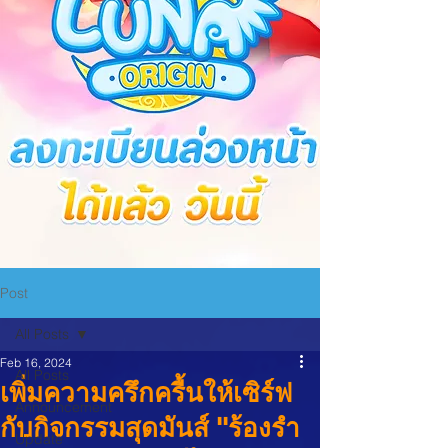
Post
All Posts
Feb 16, 2024
All Posts
เพิ่มความครึกครื้นให้เซิร์ฟ
Announcement
กับกิจกรรมสุดมันส์ ''ร้องรำ
Update