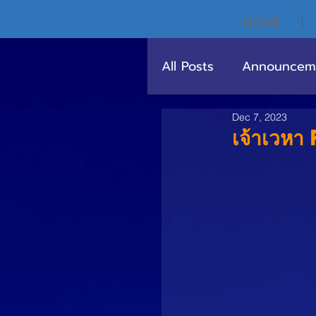
HOME
All Posts
Announcem
Dec 7, 2023
เจ้าเวหา 