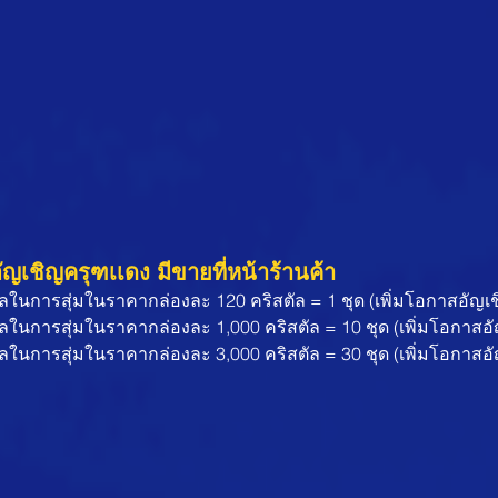
ญเชิญครุฑเเดง มีขายที่หน้าร้านค้า
ลในการสุ่มในราคากล่องละ 120 คริสตัล = 1 ชุด (เพิ่มโอกาสอัญเช
ลในการสุ่มในราคากล่องละ 1,000 คริสตัล = 10 ชุด (เพิ่มโอกาสอั
ลในการสุ่มในราคากล่องละ 3,000 คริสตัล = 30 ชุด (เพิ่มโอกาสอั