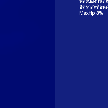
พลังป้องกันเ
อัตราสะท้อน
MaxHp 3%