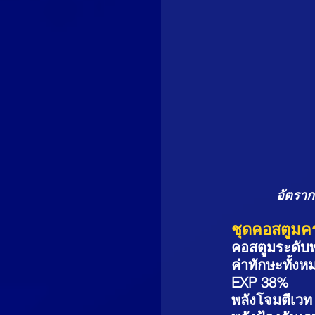
อัตรากา
ชุดคอสตูมคร
คอสตูมระดับพร
ค่าทักษะทั้ง
EXP 38%
พลังโจมตีเว