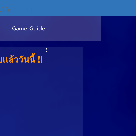
ิมโค้ด
|
Game Guide
ล้ววันนี้ !!