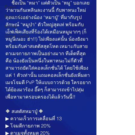
ชื่อเป็น “หมา” แต่ตัวเป็น “หมู” บอกเลย
Event
ว่าผวนกันเพลินละงานนี้ กับพาหนะใหม่
Promotion
สุดแกร่งอย่างน้อง “หมาปู่” ที่มากับรูป
ลักษณ์ “หมูป่า” ตัวใหญ่สุดเท่ พร้อมกับ
Notice
เอ็ฟเฟ็คเสียงที่ร้องได้เหมือนหมูมากๆ (ก็
Game Guide
หมูนี่เนอะ ฮ่า!!) ไม่เพียงแค่นั้น น้องยังมา
พร้อมกับค่าสเตตัสสุดโหด เหมาะกับสาย
ดาเมจกายภาพเป็นอย่างมาก ทีเด็ดที่สุด
คือ น้องยังเป็นหนึ่งในพาหนะไม่กี่ตัวที่
สามารถยัดใส่คอลเล็กชั่นได้ โดยใช้เพียง
แค่ 1 ตัวเท่านั้น แถมคอลเล็กชั่นยังเพิ่มดา
เมจโจมตี PvP ให้แบบถาวรด้วย ใครอยาก
ได้ย้องมาร้อง อี๊ดๆ ก็สามารถเข้าไปสุ่ม
เพื่อหามาครอบครองได้แล้ววันนี้!!
🔶 สเตตัสหมาปู่ 🔶
▶︎ ความเร็วการเคลื่อนที่ 13
▶︎ โจมตีกายภาพ 20%
▶︎ ดาเมจทั้งหมด 20%