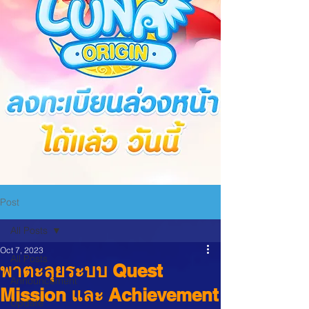
Post
All Posts
Oct 7, 2023
All Posts
พาตะลุยระบบ Quest
Announcement
Mission และ Achievement
Update