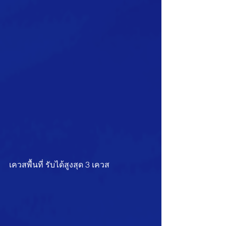
เควสพื้นที่ รับได้สูงสุด 3 เควส 