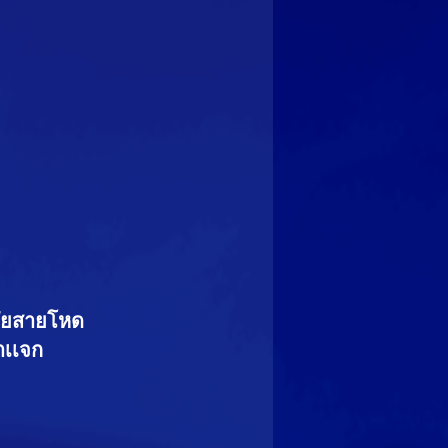
ภัยสายโหด 
าเเจก