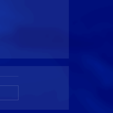
🎊 Sahel Festival Lovely