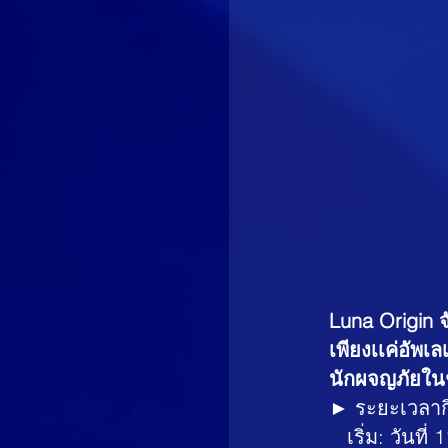
Luna Origin
เพียงเเค่อัพเ
นักผจญภัยในช่
► ระยะเวลา
   เริ่ม: วัน