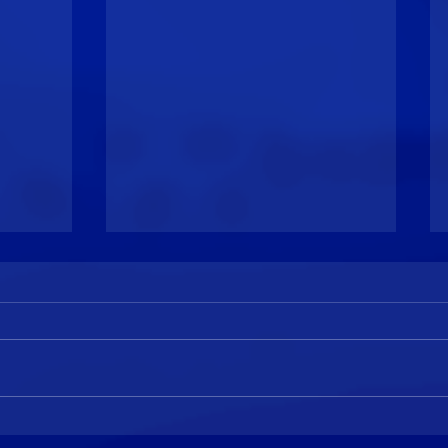
✨🦽 รถ
🐉 เก็บมังกรตัวน้อย...ร้อยเรื่อง