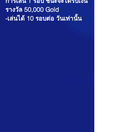
การเล่น 1 รอบ ชนะจะได้รับเงิน
รางวัล 50,000 Gold 
-เล่นได้ 10 รอบต่อ วันเท่านั้น