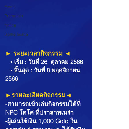
Event
Promotion
Notice
Game Guide
► ระยะเวลากิจกรรม ◄
   ▪ เริ่ม : วันที่ 26  ตุลาคม 2566 
   ▪ สิ้นสุด : วันที่ 8 พฤศจิกายน 
2566 
►รายละเอียดกิจกรรม◄
-สามารถเข้าเล่นกิจกรรมได้ที่ 
NPC โคโค่ ที่ปราสาทเนร่า
-ผู้เล่นใช้เงิน 1,000 Gold ใน