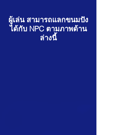
ผู้เล่น สามารถแลกขนมปัง
ได้กับ NPC ตามภาพด้าน
ล่างนี้